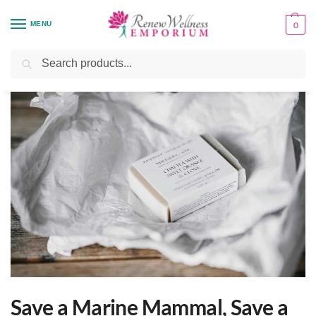
MENU
0
Home
Handmade
Save a Marine Mammal, Save a Planet
/
/
Search
Save a Marine Mammal, Save a